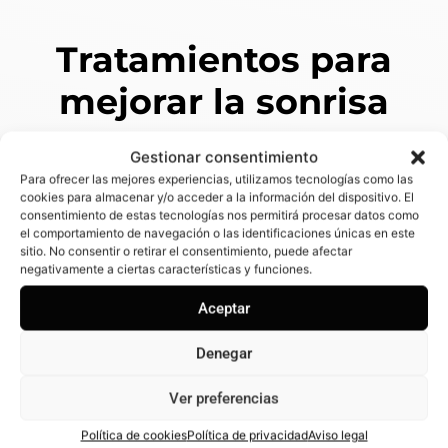
Tratamientos para
mejorar la sonrisa
Gestionar consentimiento
Para ofrecer las mejores experiencias, utilizamos tecnologías como las
cookies para almacenar y/o acceder a la información del dispositivo. El
Estética dental
consentimiento de estas tecnologías nos permitirá procesar datos como
el comportamiento de navegación o las identificaciones únicas en este
sitio. No consentir o retirar el consentimiento, puede afectar
negativamente a ciertas características y funciones.
El objetivo de la estética dental en nuestra
clínica dental en Oviedo es conseguir la
Aceptar
sonrisa perfecta. Blanqueamiento, carillas,
Denegar
fundas, reconstrucciones dentales,… Hoy en
día, la rehabilitación estética está presente
Ver preferencias
en nuestro día a día. Perseguimos la
armonía, salud y naturalidad de tu sonrisa en
Política de cookies
Política de privacidad
Aviso legal