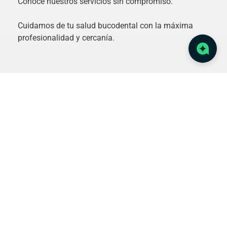
Conoce nuestros servicios sin compromiso.
Cuidamos de tu salud bucodental con la máxima
profesionalidad y cercanía.
TU DENTISTA EN OVIEDO DE ODONTOLOGÍA SLOW
985 24 19 49
Av. de Galicia, 3, 2º Centro 33005 Oviedo,
Asturias