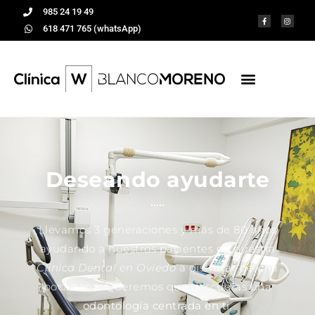
985 24 19 49
618 471 765 (whatsApp)
Deseando ayudarte
Llevamos 3 generaciones y más de 80 años
ayudando a nuestros pacientes en nuestra
Clínica Dental en Oviedo
a disfrutar de una
boca sana. Queremos que descubras una
odontología centrada en ti
.