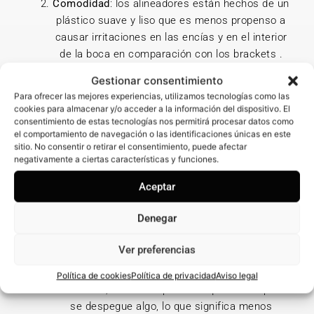
Comodidad
: los alineadores están hechos de un
plástico suave y liso que es menos propenso a
causar irritaciones en las encías y en el interior
de la boca en comparación con los brackets .
Removibles
: a diferencia de los brackets, los
Gestionar consentimiento
alineadores invisibles se pueden quitar, lo que
Para ofrecer las mejores experiencias, utilizamos tecnologías como las
facilita comer, beber y cepillarse los dientes.
cookies para almacenar y/o acceder a la información del dispositivo. El
Esto también significa que no hay restricciones
consentimiento de estas tecnologías nos permitirá procesar datos como
el comportamiento de navegación o las identificaciones únicas en este
dietéticas, ya que los alineadores se retiran
sitio. No consentir o retirar el consentimiento, puede afectar
durante las comidas.
negativamente a ciertas características y funciones.
Higiene Oral Mejorada
: la capacidad de
Aceptar
remover los alineadores permite un cepillado y
uso del hilo dental más completos, reduciendo
Denegar
el riesgo de caries y problemas de encías que
pueden ocurrir con los brackets tradicionales
Ver preferencias
debido a la acumulación de alimentos y placa.
Menos urgencias
: con menos partes móviles y
Política de cookies
Política de privacidad
Aviso legal
metálicas, es menos probable que se rompa o
se despegue algo, lo que significa menos