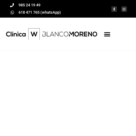
985 24 19 49
618 471 765 (whatsApp)
Ortodoncia
invisible en Oviedo
Mejoramos tu sonrisa.