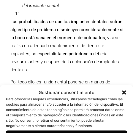
del implante dental.
Las probabilidades de que los implantes dentales sufran
algun tipo de problema disminuyen considerablemente si
la boca está sana en el momento de colocarlos
, y si se
realiza un adecuado mantenimiento de dientes e
implantes; un
especialista en periodoncia
debería
revisarte antes y después de la colocación de implantes
dentales.
Por todo ello, es fundamental ponerse en manos de
buenos profesionales que estudien tu caso y te asesoren
Gestionar consentimiento
sobre l
a mejor solución para ti
. Y no olvides que lo más
Para ofrecer las mejores experiencias, utilizamos tecnologías como las
cookies para almacenar y/o acceder a la información del dispositivo. El
importante, tengas implantes o no, es la
prevención
.
consentimiento de estas tecnologías nos permitirá procesar datos como
el comportamiento de navegación o las identificaciones únicas en este
sitio. No consentir o retirar el consentimiento, puede afectar
negativamente a ciertas características y funciones.