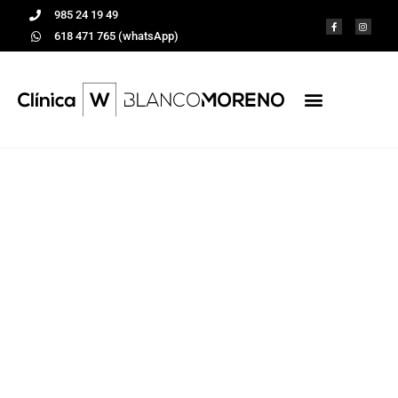
985 24 19 49
618 471 765 (whatsApp)
10 aspectos que los
pacientes deben
conocer sobre los
implantes dentales
Tratamientos