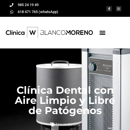
985 24 19 49
618 471 765 (whatsApp)
Clínica Dental con
Aire Limpio y Libre
de Patógenos
Novedades