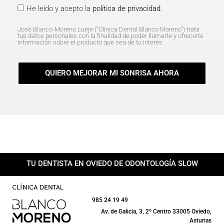
He leído y acepto la
política de privacidad
.
José Blanco-Moreno Lueje (“Clínica Dental Blanco Moreno”) trata
tus datos personales con la finalidad de poder llamarte y ofrecerte
información sobre el producto que sea de tu interés.
QUIERO MEJORAR MI SONRISA AHORA
TU DENTISTA EN OVIEDO DE ODONTOLOGÍA SLOW
985 24 19 49
Av. de Galicia, 3, 2º Centro 33005 Oviedo,
Asturias