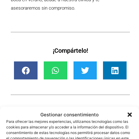
asesoraremos sin compromiso.
¡Compártelo!
Gestionar consentimiento
También te pueden interesar…
Para ofrecer las mejores experiencias, utilizamos tecnologías como las
cookies para almacenar y/o acceder a la información del dispositivo. El
consentimiento de estas tecnologías nos permitirá procesar datos como
Blanqueamiento dental W.
el comportamiento de navegación o las identificaciones únicas en este