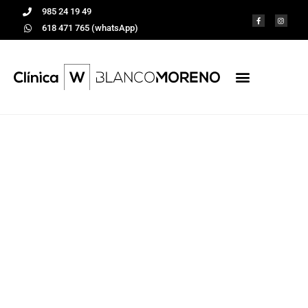
985 24 19 49
618 471 765 (whatsApp)
Consejos para
cuidar tu sonrisa
este verano
Tratamientos