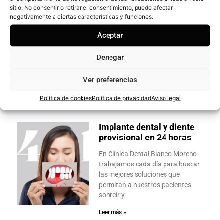
sitio. No consentir o retirar el consentimiento, puede afectar
Cuando se pone corazón,
negativamente a ciertas características y funciones.
calma y calidad, los
resultados se notan
Aceptar
¿Blanqueamiento dental? Sí.¿Uno
que funcione de verdad? También.
Denegar
¿Y además que la experiencia
general sea inigualable? Quiero
Ver preferencias
cita ya. Existen
Política de cookies
Política de privacidad
Aviso legal
Leer más »
Implante dental y diente
provisional en 24 horas
En Clínica Dental Blanco Moreno
trabajamos cada día para buscar
las mejores soluciones que
permitan a nuestros pacientes
sonreír y
Leer más »