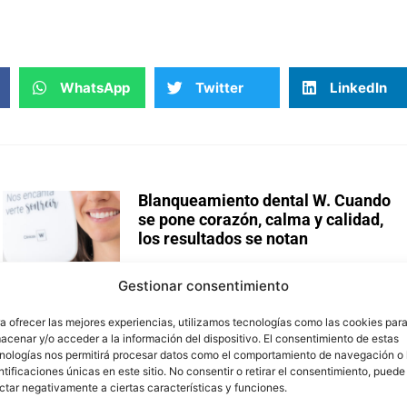
WhatsApp
Twitter
LinkedIn
Blanqueamiento dental W. Cuando
se pone corazón, calma y calidad,
los resultados se notan
¿Blanqueamiento dental? Sí.¿Uno que
Gestionar consentimiento
funcione de verdad? También. ¿Y además que
la experiencia general sea inigualable? Quiero
a ofrecer las mejores experiencias, utilizamos tecnologías como las cookies par
cita ya. Existen
acenar y/o acceder a la información del dispositivo. El consentimiento de estas
nologías nos permitirá procesar datos como el comportamiento de navegación o 
Leer más »
ntificaciones únicas en este sitio. No consentir o retirar el consentimiento, puede
ctar negativamente a ciertas características y funciones.
Implante dental y diente