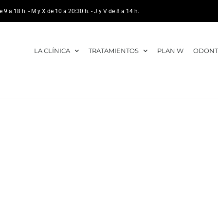
e 9 a 18 h. - M y X de 10 a 20:30 h. - J y V de 8 a 14 h.
LA CLÍNICA
TRATAMIENTOS
PLAN W
ODONT
 70% de la poblac
ñola padece bru