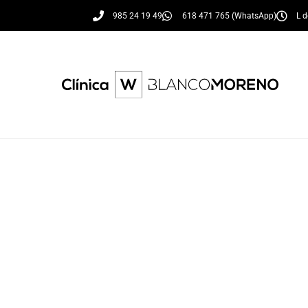
985 24 19 49
618 471 765 (WhatsApp)
L d
El
espa