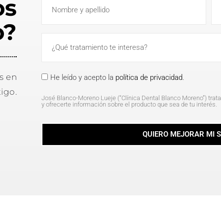
os
o?
s en
He leído y acepto la
política de privacidad
.
igo.
José Blanco-Moreno Lueje (“Clínica Dental Blanco Moreno”) trata 
y ofrecerte información sobre el producto que sea de tu interés.
QUIERO MEJORAR MI 