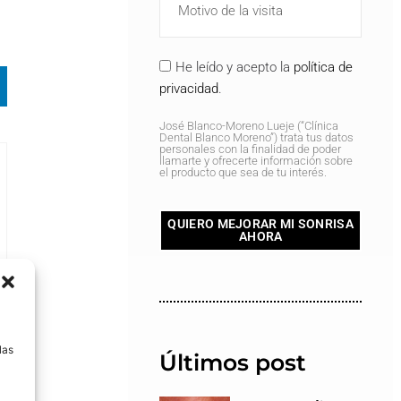
He leído y acepto la
política de
privacidad
.
José Blanco-Moreno Lueje (“Clínica
Dental Blanco Moreno”) trata tus datos
personales con la finalidad de poder
llamarte y ofrecerte información sobre
el producto que sea de tu interés.
QUIERO MEJORAR MI SONRISA
AHORA
a
las
Últimos post