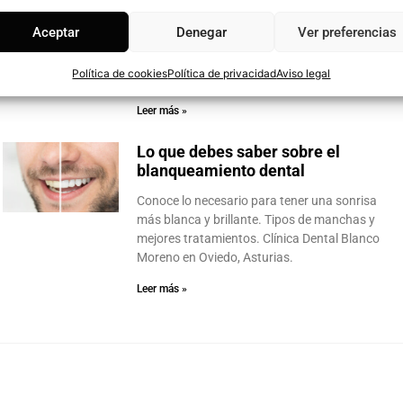
provisional en 24 horas
Aceptar
Denegar
Ver preferencias
En Clínica Dental Blanco Moreno trabajamos
cada día para buscar las mejores soluciones
Política de cookies
Política de privacidad
Aviso legal
que permitan a nuestros pacientes sonreír y
Leer más »
Lo que debes saber sobre el
blanqueamiento dental
Conoce lo necesario para tener una sonrisa
más blanca y brillante. Tipos de manchas y
mejores tratamientos. Clínica Dental Blanco
Moreno en Oviedo, Asturias.
Leer más »