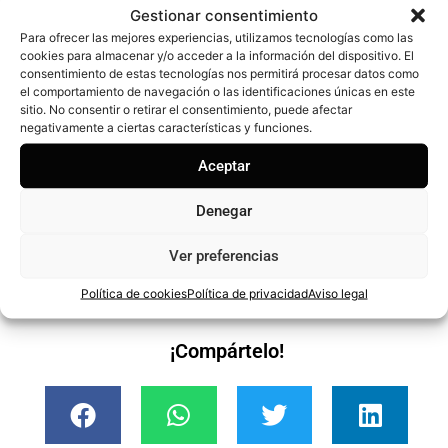
orales contra las bacterias, lo que aumenta la
Gestionar consentimiento
predisposición a padecer caries dental e infecciones por
Para ofrecer las mejores experiencias, utilizamos tecnologías como las
cookies para almacenar y/o acceder a la información del dispositivo. El
hongos
(micosis y candidiasis)
.
consentimiento de estas tecnologías nos permitirá procesar datos como
el comportamiento de navegación o las identificaciones únicas en este
En última instancia, y teniendo en cuenta que una
sitio. No consentir o retirar el consentimiento, puede afectar
negativamente a ciertas características y funciones.
enfermedad grave de las encías produce pérdida de tejido
gingival y óseo, las personas con diabetes tienen un mayor
Aceptar
riesgo de sufrir pérdida de dientes si no se tratan
Denegar
adecuadamente.
Ver preferencias
Política de cookies
Política de privacidad
Aviso legal
¡Compártelo!