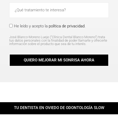
He leído y acepto la
política de privacidad
.
José Blanco-Moreno Lueje (“Clínica Dental Blanco Moreno”) trata
tus datos personales con la finalidad de poder llamarte y ofrecerte
información sobre el producto que sea de tu interés.
QUIERO MEJORAR MI SONRISA AHORA
TU DENTISTA EN OVIEDO DE ODONTOLOGÍA SLOW