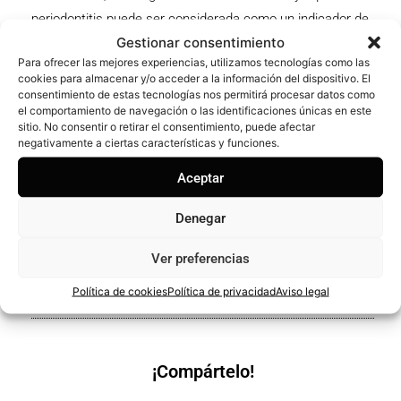
periodontitis puede ser considerada como un indicador de
Gestionar consentimiento
riesgo para alcanzar un bajo estatus de salud
Para ofrecer las mejores experiencias, utilizamos tecnologías como las
cardiovascular» y, por eso, se afirma que «su tratamiento
cookies para almacenar y/o acceder a la información del dispositivo. El
está indicado de la misma forma que lo está el manejo de
consentimiento de estas tecnologías nos permitirá procesar datos como
el comportamiento de navegación o las identificaciones únicas en este
los otros factores de riesgo cardiovascular subyacentes».
sitio. No consentir o retirar el consentimiento, puede afectar
negativamente a ciertas características y funciones.
En estas guías, la periodontitis se sitúa en un apartado
junto a otros trastornos de reconocido impacto negativo
Aceptar
en la esfera cardiovascular, como la enfermedad renal
Denegar
crónica, la apnea del sueño, las enfermedades
autoinmunes, la gripe o la disfunción eréctil.
Ver preferencias
Política de cookies
Política de privacidad
Aviso legal
¡Compártelo!