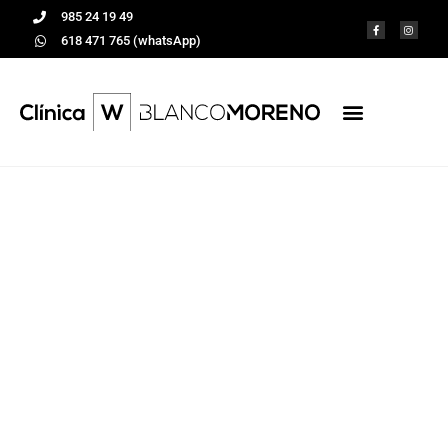
985 24 19 49
618 471 765 (whatsApp)
La periodontitis
adquiere
"oficialmente" el
rango de factor de
riesgo
cardiovascular