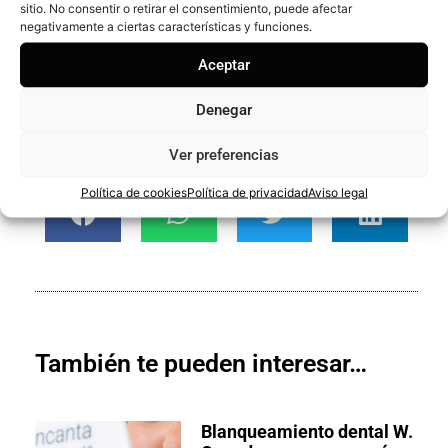
sitio. No consentir o retirar el consentimiento, puede afectar
fisonomía particular del paciente.
negativamente a ciertas características y funciones.
Aceptar
Denegar
¡Compártelo!
Ver preferencias
Política de cookies
Política de privacidad
Aviso legal
También te pueden interesar…
Blanqueamiento dental W.