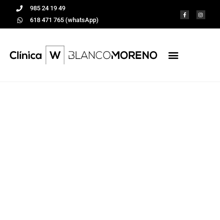
985 24 19 49
618 471 765 (whatsApp)
Mockup dental,
prueba tu nueva
sonrisa
Tratamientos