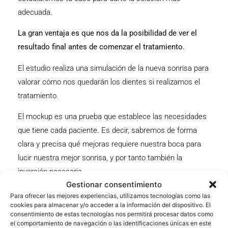
adecuada.
La gran ventaja es que nos da la posibilidad de ver el
resultado final antes de comenzar el tratamiento.
El estudio realiza una simulación de la nueva sonrisa para
valorar cómo nos quedarán los dientes si realizamos el
tratamiento.
El mockup es una prueba que establece las necesidades
que tiene cada paciente. Es decir, sabremos de forma
clara y precisa qué mejoras requiere nuestra boca para
lucir nuestra mejor sonrisa, y por tanto también la
inversión necesaria.
Gestionar consentimiento
¿Y si queremos algún cambio? La sonrisa de cada
Para ofrecer las mejores experiencias, utilizamos tecnologías como las
cookies para almacenar y/o acceder a la información del dispositivo. El
persona es única y los grandes avances en la odontología
consentimiento de estas tecnologías nos permitirá procesar datos como
estética y digital posibilitan un resultado adaptado a la
el comportamiento de navegación o las identificaciones únicas en este