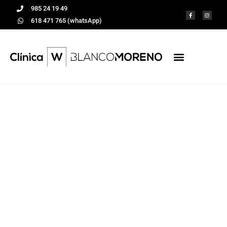
985 24 19 49
618 471 765 (whatsApp)
No olvides cuidar
tus implantes
dentales
Tratamientos