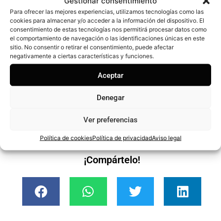
Gestionar consentimiento
Los
implantes dentales
son una solución excelente y en la
Para ofrecer las mejores experiencias, utilizamos tecnologías como las
cookies para almacenar y/o acceder a la información del dispositivo. El
mayoría de casos, la mejor opción para reponer dientes
consentimiento de estas tecnologías nos permitirá procesar datos como
perdidos. Este artículo no debe preocuparnos, sino que
el comportamiento de navegación o las identificaciones únicas en este
sitio. No consentir o retirar el consentimiento, puede afectar
más bien debe concienciarnos de que hasta las mejores
negativamente a ciertas características y funciones.
soluciones pueden no ser tan satisfactorias si no las
Aceptar
cuidamos y gestionamos como se merecen.
Confía en
los implantes y no olvides cuidarlos
.
Denegar
Ver preferencias
Política de cookies
Política de privacidad
Aviso legal
¡Compártelo!