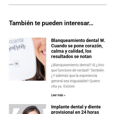
También te pueden interesar…
Blanqueamiento dental W.
Cuando se pone corazón,
calma y calidad, los
resultados se notan
¿Blanqueamiento dental? Sí.¿Uno
que funcione de verdad? También.
¿Y además que la experiencia
general sea inigualable? Quiero
cita ya. Existen
Leer más »
Implante dental y diente
provisional en 24 horas