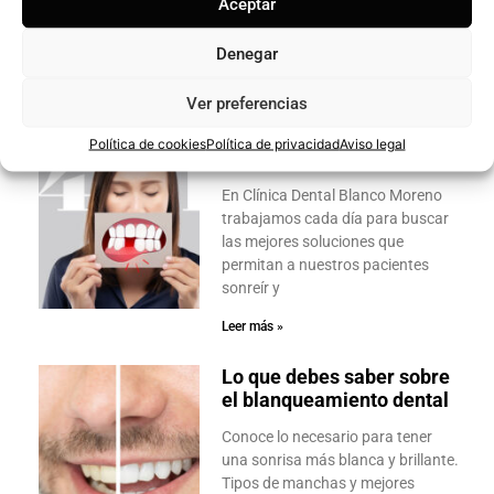
Aceptar
general sea inigualable? Quiero
cita ya. Existen
Denegar
Leer más »
Ver preferencias
Implante dental y diente
Política de cookies
Política de privacidad
Aviso legal
provisional en 24 horas
En Clínica Dental Blanco Moreno
trabajamos cada día para buscar
las mejores soluciones que
permitan a nuestros pacientes
sonreír y
Leer más »
Lo que debes saber sobre
el blanqueamiento dental
Conoce lo necesario para tener
una sonrisa más blanca y brillante.
Tipos de manchas y mejores