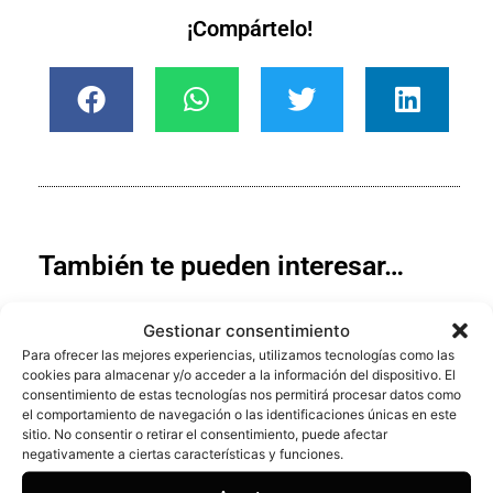
¡Compártelo!
También te pueden interesar…
Gestionar consentimiento
Blanqueamiento dental W.
Para ofrecer las mejores experiencias, utilizamos tecnologías como las
Cuando se pone corazón,
cookies para almacenar y/o acceder a la información del dispositivo. El
calma y calidad, los
consentimiento de estas tecnologías nos permitirá procesar datos como
resultados se notan
el comportamiento de navegación o las identificaciones únicas en este
sitio. No consentir o retirar el consentimiento, puede afectar
¿Blanqueamiento dental? Sí.¿Uno
negativamente a ciertas características y funciones.
que funcione de verdad? También.
¿Y además que la experiencia