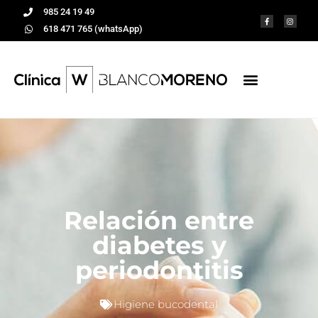
985 24 19 49
618 471 765 (whatsApp)
Relación entre
diabetes y
periodontitis
Higiene bucodental