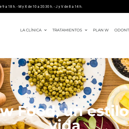
e 9 a 18 h. - M y X de 10 a 20:30 h. - J y V de 8 a 14 h.
LA CLÍNICA
TRATAMIENTOS
PLAN W
ODONT
w Food, un estil
vida