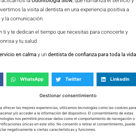
practicamos la
Odontología Slow
, que humaniza el servicio y
vertimos la visita al dentista en una experiencia positiva a
n y la comunicación.
 ti y te dedican el tiempo que necesitas para conocerte y
onrisa y tu salud.
ervicio en calma
y un
dentista de confianza para toda la vid
WhatsApp
Twitter
LinkedIn
Gestionar consentimiento
a ofrecer las mejores experiencias, utilizamos tecnologías como las cookies par
acenar y/o acceder a la información del dispositivo. El consentimiento de estas
Tengo un diente oscuro, ¿qué
nologías nos permitirá procesar datos como el comportamiento de navegación o 
puedo hacer?
ntificaciones únicas en este sitio. No consentir o retirar el consentimiento, puede
ctar negativamente a ciertas características y funciones.
El color de los dientes es un aspecto que