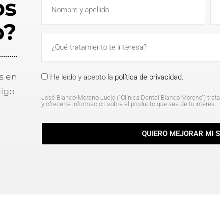
os
o?
s en
He leído y acepto la
política de privacidad
.
igo.
José Blanco-Moreno Lueje (“Clínica Dental Blanco Moreno”) trata 
y ofrecerte información sobre el producto que sea de tu interés.
QUIERO MEJORAR MI 