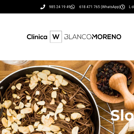
985 24 19 49
618 471 765 (WhatsApp)
L d
Slo