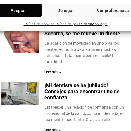
influye mucho en la estética de la sonrisa,
pero además de
Aceptar
Denegar
Ver preferencias
Leer más »
Política de cookies
Política de privacidad
Aviso legal
Socorro, se me mueve un diente
La aparición de movilidad en uno o varios
dientes es motivo de alarma en muchas
personas. ¡Totalmente comprensible! La
movilidad
Leer más »
¡Mi dentista se ha jubilado!
Consejos para encontrar uno de
confianza
Establecer una relación de confianza con un
profesional de la salud, como un dentista, es
realmente importante. Gracias a ello
Leer más »