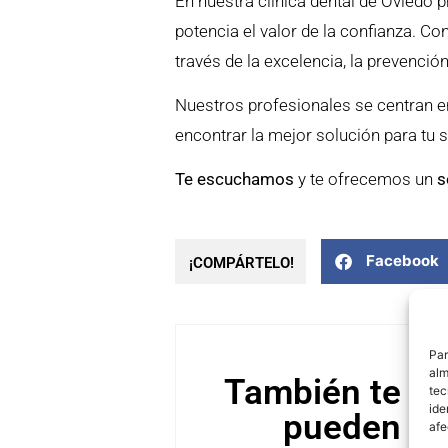
En nuestra clínica dental de Oviedo 
potencia el valor de la confianza. Con
través de la excelencia, la prevenció
Nuestros profesionales se centran en
encontrar la mejor solución para tu s
Te escuchamos
y te ofrecemos un
s
Facebook
¡COMPÁRTELO!
Par
alm
También te
tec
ide
pueden
afe