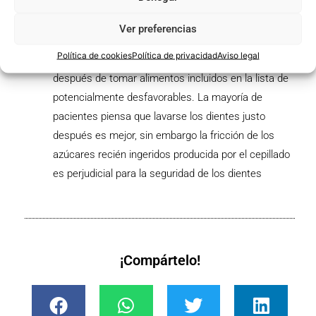
durante dos minutos. Prestar especial atención en
no comer ni tomar bebidas azucaradas después de
Ver preferencias
lavarnos los dientes antes de dormir.
Política de cookies
Política de privacidad
Aviso legal
Esperar unos 20 minutos para cepillar los dientes
después de tomar alimentos incluidos en la lista de
potencialmente desfavorables. La mayoría de
pacientes piensa que lavarse los dientes justo
después es mejor, sin embargo la fricción de los
azúcares recién ingeridos producida por el cepillado
es perjudicial para la seguridad de los dientes
¡Compártelo!