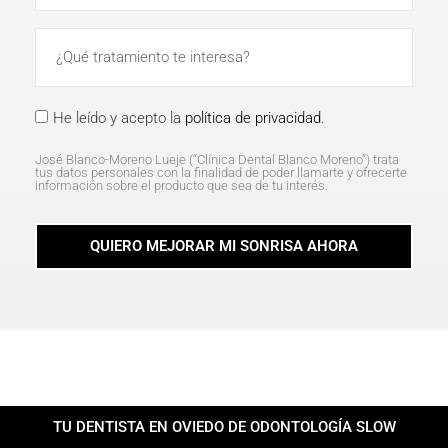
He leído y acepto la
política de privacidad
.
José Blanco-Moreno Lueje (“Clínica Dental Blanco Moreno”) trata
tus datos personales con la finalidad de poder llamarte y ofrecerte
información sobre el producto que sea de tu interés.
QUIERO MEJORAR MI SONRISA AHORA
TU DENTISTA EN OVIEDO DE ODONTOLOGÍA SLOW