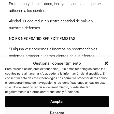
Fruta seca y deshidratada, incluyendo las pasas que se
adhieren a los dientes.
Alcohol. Puede reducir nuestra cantidad de saliva y
nuestras defensas.
NO ES NECESARIO SER EXTREMISTAS
Si alguna vez comemos alimentos no recomendables,
podemos proteger nuestros dientes de sus efectos
Gestionar consentimiento
adversos con algunos simples consejos:
Para ofrecer las mejores experiencias, utilizamos tecnologías como las
Evitar comerlos por sí solos y entre horas.
cookies para almacenar y/o acceder a la información del dispositivo. El
consentimiento de estas tecnologías nos permitirá procesar datos como
Acompañarlos de mucha agua y de otros alimentos
el comportamiento de navegación o las identificaciones únicas en este
más adecuados.
sitio. No consentir o retirar el consentimiento, puede afectar
negativamente a ciertas características y funciones.
No abusar de ellos, ni convertirlos en una
costumbre.
Aceptar
Cepillarnos los dientes al menos dos veces al día
Denegar