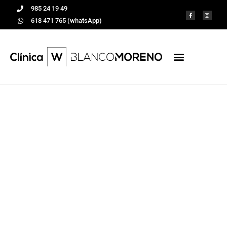
985 24 19 49
618 471 765 (whatsApp)
El mejor menú para
nuestros dientes
Tratamientos