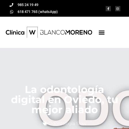
985 24 19 49
618 471 765 (whatsApp)
La odontología
digital en Oviedo, tu
mejor aliado
Odontología Slow