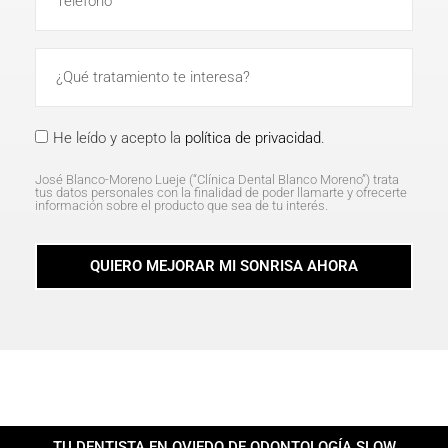
He leído y acepto la
política de privacidad
.
José Blanco-Moreno Lueje (“Clínica Dental Blanco Moreno”) trata
tus datos personales con la finalidad de poder llamarte y ofrecerte
información sobre el producto que sea de tu interés.
QUIERO MEJORAR MI SONRISA AHORA
TU DENTISTA EN OVIEDO DE ODONTOLOGÍA SLOW