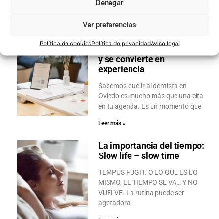
También te pueden interesar…
Denegar
Ver preferencias
Cuando en tu dentista la
Política de cookies
Política de privacidad
Aviso legal
sala deja de ser de espera,
y se convierte en
experiencia
Sabemos que ir al dentista en
Oviedo es mucho más que una cita
en tu agenda. Es un momento que
Leer más »
La importancia del tiempo:
Slow life – slow time
TEMPUS FUGIT. O LO QUE ES LO
MISMO, EL TIEMPO SE VA… Y NO
VUELVE. La rutina puede ser
agotadora.