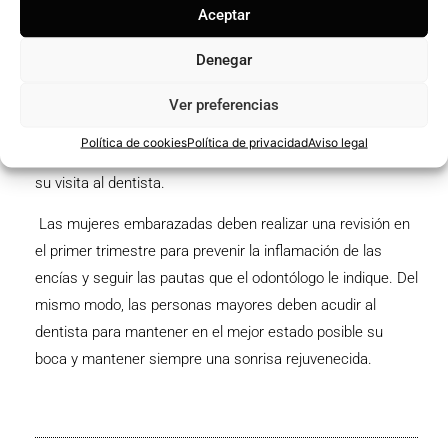
Aceptar
empiezan a salirle los primeros dientes. Le mostraremos
cómo limpiar suavemente sus encías. Cuando caen las
Denegar
piezas provisionales y salen los dientes definitivos, las
visitas deben realizarse cada seis meses para aplicar
Ver preferencias
flúor, detectar alteraciones, caries, maloclusiones y malos
Política de cookies
Política de privacidad
Aviso legal
hábitos, pero, sobre todo, para que disfruten siempre de
su visita al dentista.
Las mujeres embarazadas deben realizar una revisión en
el primer trimestre para prevenir la inflamación de las
encías y seguir las pautas que el odontólogo le indique. Del
mismo modo, las personas mayores deben acudir al
dentista para mantener en el mejor estado posible su
boca y mantener siempre una sonrisa rejuvenecida.