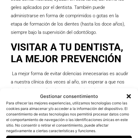
geles aplicados por el dentista. También puede
administrarse en forma de comprimidos o gotas en la
etapa de formación de los dientes (hasta los doce años),
siempre bajo la supervisión del odontólogo.
VISITAR A TU DENTISTA,
LA MEJOR PREVENCIÓN
La mejor forma de evitar dolencias innecesarias es acudir
a nuestra clínica dos veces al año, sin esperar a que nos
duela algo. Los niños, las embarazadas y las personas
Gestionar consentimiento
mayores deben revisar su salud bucodental con especial
Para ofrecer las mejores experiencias, utilizamos tecnologías como las
atención. Es muy importante no olvidarse de la limpieza
cookies para almacenar y/o acceder a la información del dispositivo. El
consentimiento de estas tecnologías nos permitirá procesar datos como
bucal una vez al año para eliminar el sarro y prevenir la
el comportamiento de navegación o las identificaciones únicas en este
enfermedad periodontal.
sitio. No consentir o retirar el consentimiento, puede afectar
negativamente a ciertas características y funciones.
Los más pequeños deben visitar nuestra consulta cuando