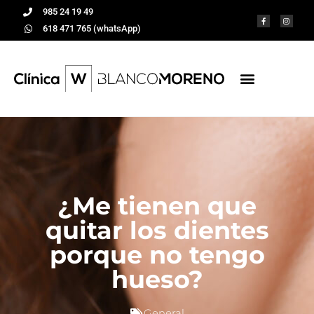
985 24 19 49
618 471 765 (whatsApp)
¿Me tienen que
quitar los dientes
porque no tengo
hueso?
General