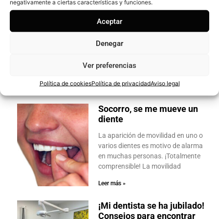
negativamente a ciertas características y funciones.
Tengo un diente oscuro,
Aceptar
¿qué puedo hacer?
El color de los dientes es un
Denegar
aspecto que influye mucho en la
estética de la sonrisa, pero además
Ver preferencias
de
Política de cookies
Política de privacidad
Aviso legal
Leer más »
Socorro, se me mueve un
diente
La aparición de movilidad en uno o
varios dientes es motivo de alarma
en muchas personas. ¡Totalmente
comprensible! La movilidad
Leer más »
¡Mi dentista se ha jubilado!
Consejos para encontrar